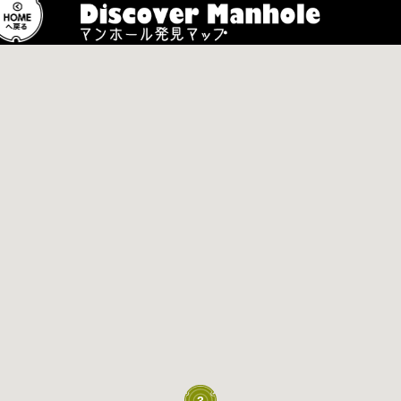
エリアを絞り込む：
日本全国
沖縄地方
九州地方
四国地方
中国地方
近畿地方
中部地方
関東地方
東北地方
北海道地方