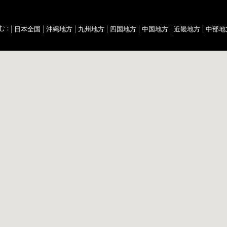
む：
日本全国
沖縄地方
九州地方
四国地方
中国地方
近畿地方
中部地