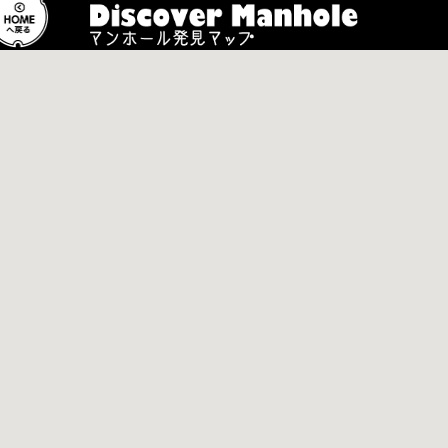
エリアを絞り込む：
日本全国
沖縄地方
九州地方
四国地方
中国地方
近畿地方
中部地方
関東地方
東北地方
北海道地方