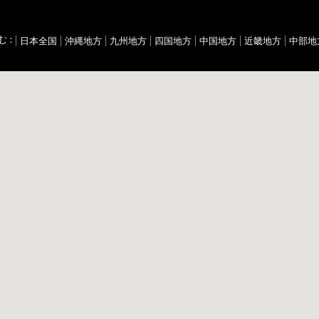
む：
日本全国
沖縄地方
九州地方
四国地方
中国地方
近畿地方
中部地