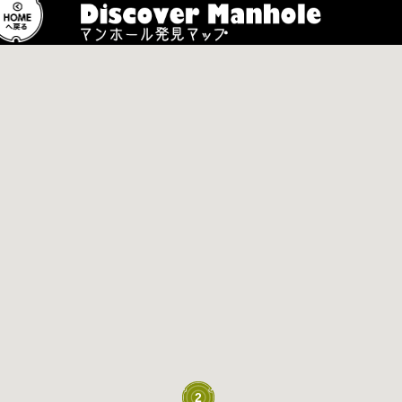
エリアを絞り込む：
日本全国
沖縄地方
九州地方
四国地方
中国地方
近畿地方
中部地方
関東地方
東北地方
北海道地方
2