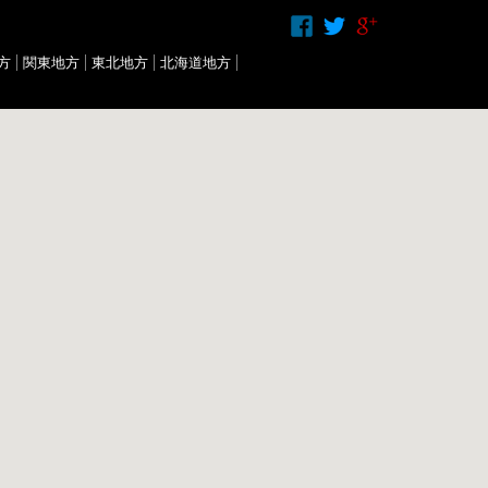
方
関東地方
東北地方
北海道地方