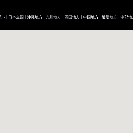
む：
日本全国
沖縄地方
九州地方
四国地方
中国地方
近畿地方
中部地