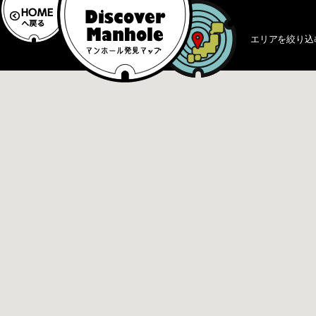
エリアを絞り込