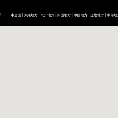
む：
日本全国
沖縄地方
九州地方
四国地方
中国地方
近畿地方
中部地