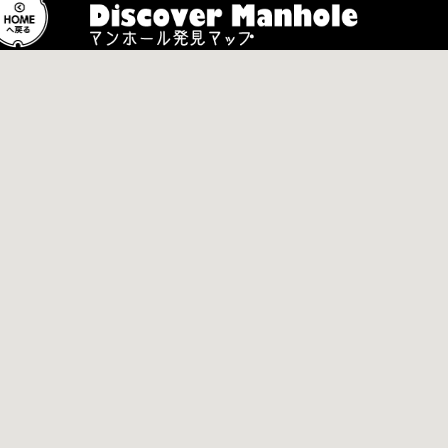
エリアを絞り込む：
日本全国
沖縄地方
九州地方
四国地方
中国地方
近畿地方
中部地方
関東地方
東北地方
北海道地方