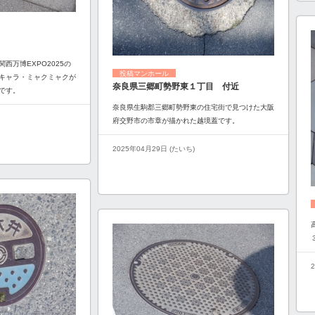
西万博EXPO2025の
投稿マンホール
キャラ・ミャクミャクが
奈良県三郷町勢野東１丁目 付近
です。
奈良県生駒郡三郷町勢野東の住宅街で見つけた大阪
府交野市の市章が描かれた越境蓋です。
2025年04月29日 (たいち)