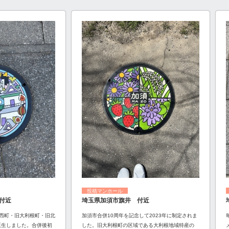
投稿マンホール
付近
埼玉県加須市旗井 付近
西町・旧大利根町・旧北
加須市合併10周年を記念して2023年に制定されま
誕生しました。合併後初
した。旧大利根町の区域である大利根地域特産の