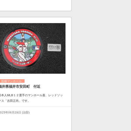
投稿マンホール
福井県福井市安田町 付近
日本人MLB１２選手のマンホール蓋、レッドソッ
クス「吉田正尚」です。
2025年06月29日 (治部)