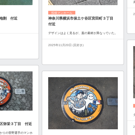
投稿マンホール
2
地割 付近
神奈川県横浜市保土ケ谷区宮田町３丁目
付近
デザインはよく見るが、蓋の素材が異なっていた。
2025年11月20日 (豆好き)
区弥栄３丁目 付近
かりの菅野選手のマンホ