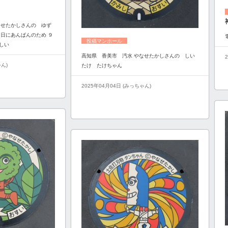
なせたかしさんの ゆず
９日にあんぱんのため ９
投稿マンホール
しい
高知県 香美市 汚水 やなせたかしさんの しい
ゃん)
たけ たけちゃん
2025年04月04日 (みっちゃん)