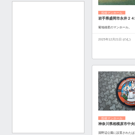
投稿マンホール
岩手県盛岡市永井２４
菊地雄星のマンホール。
2025年12月21日 (のむ)
投稿マンホール
神奈川県相模原市中央
淵野辺公園に設置されたば