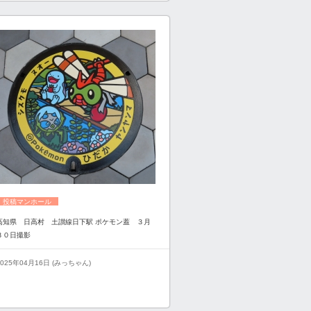
投稿マンホール
高知県 日高村 土讃線日下駅 ポケモン蓋 ３月
３０日撮影
2025年04月16日 (みっちゃん)