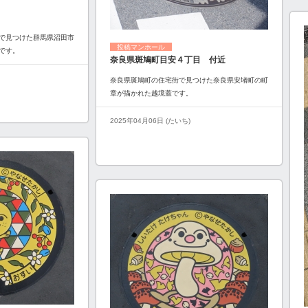
で見つけた群馬県沼田市
投稿マンホール
です。
奈良県斑鳩町目安４丁目 付近
奈良県斑鳩町の住宅街で見つけた奈良県安堵町の町
章が描かれた越境蓋です。
2025年04月06日 (たいち)