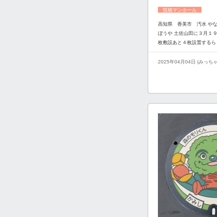
投稿マンホール
高知県 香美市 汚水 や
ぼうや 土佐山田に３月１
枚敷設あと４枚設置するら
2025年04月04日 (みっち