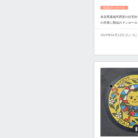
投稿マンホール
奈良県葛城市西室の住宅街
の市章に類似のマンホール
2025年04月12日 (たいち)