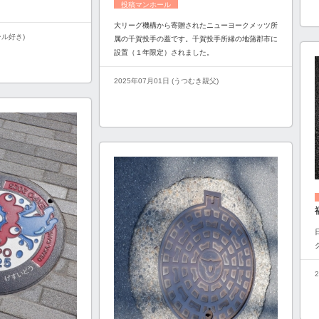
投稿マンホール
大リーグ機構から寄贈されたニューヨークメッツ所
ール好き)
属の千賀投手の蓋です。千賀投手所縁の地蒲郡市に
設置（１年限定）されました。
2025年07月01日 (うつむき親父)