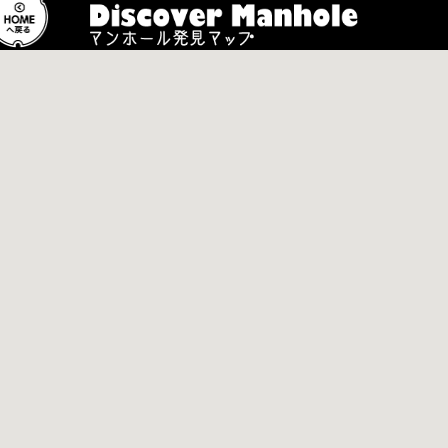
エリアを絞り込む：
日本全国
沖縄地方
九州地方
四国地方
中国地方
近畿地方
中部地方
関東地方
東北地方
北海道地方