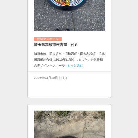
投稿マンホール
埼玉県加須市根古屋 付近
加須市は、旧加須市・旧騎西町・旧大利根町・旧北
川辺町が合併し2010年に誕生しました。合併後初
のデザインマンホール
...もっと読む
2026年03月10日 (てし)