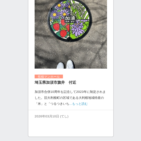
投稿マンホール
埼玉県加須市旗井 付近
加須市合併10周年を記念して2023年に制定されま
した。旧大利根町の区域である大利根地域特産の
「米」と「つるつきいち
...もっと読む
2026年03月10日 (てし)