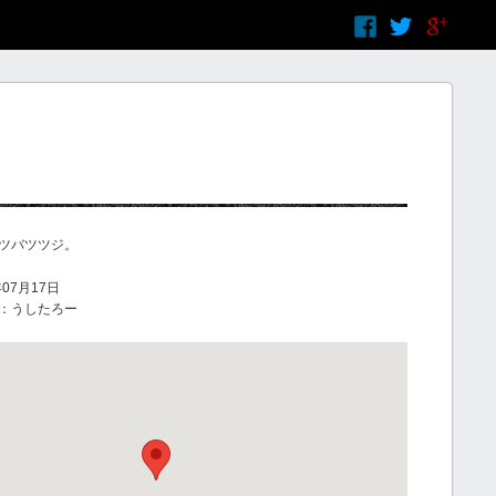
ツバツツジ。
07月17日
：うしたろー