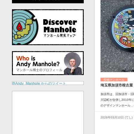
投稿マンホール
@Andy_Manhole からのツイート
埼玉県加須市根古屋
加須市は、旧加須市・旧
川辺町が合併し2010年
のデザインマンホール
.
2026年03月10日 (てし)