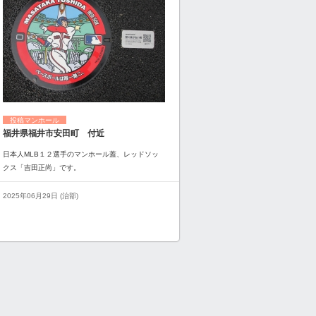
投稿マンホール
福井県福井市安田町 付近
日本人MLB１２選手のマンホール蓋、レッドソッ
クス「吉田正尚」です。
2025年06月29日 (治部)