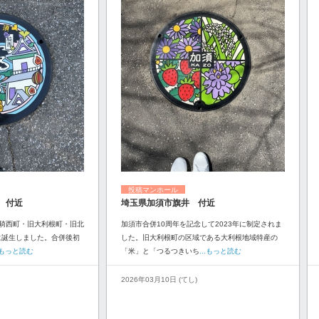
投稿マンホール
 付近
埼玉県加須市旗井 付近
騎西町・旧大利根町・旧北
加須市合併10周年を記念して2023年に制定されま
に誕生しました。合併後初
した。旧大利根町の区域である大利根地域特産の
..もっと読む
「米」と「つるつきいち
...もっと読む
2026年03月10日 (てし)