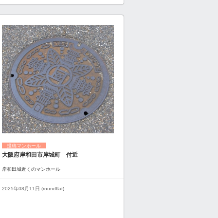
投稿マンホール
大阪府岸和田市岸城町 付近
岸和田城近くのマンホール
2025年08月11日 (roundflat)