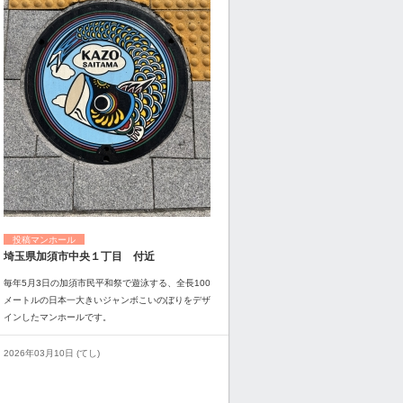
投稿マンホール
埼玉県加須市中央１丁目 付近
毎年5月3日の加須市民平和祭で遊泳する、全長100
メートルの日本一大きいジャンボこいのぼりをデザ
インしたマンホールです。
2026年03月10日 (てし)