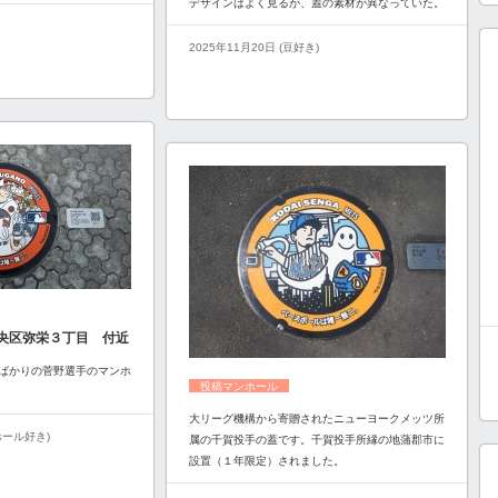
デザインはよく見るが、蓋の素材が異なっていた。
2025年11月20日 (豆好き)
央区弥栄３丁目 付近
ばかりの菅野選手のマンホ
投稿マンホール
大リーグ機構から寄贈されたニューヨークメッツ所
ンホール好き)
属の千賀投手の蓋です。千賀投手所縁の地蒲郡市に
設置（１年限定）されました。