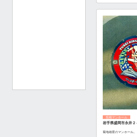
投稿マンホール
岩手県盛岡市永井２
菊地雄星のマンホール。