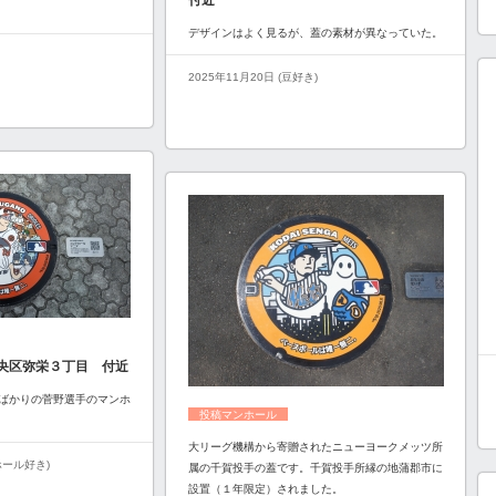
付近
デザインはよく見るが、蓋の素材が異なっていた。
2025年11月20日 (豆好き)
央区弥栄３丁目 付近
ばかりの菅野選手のマンホ
投稿マンホール
大リーグ機構から寄贈されたニューヨークメッツ所
ンホール好き)
属の千賀投手の蓋です。千賀投手所縁の地蒲郡市に
設置（１年限定）されました。