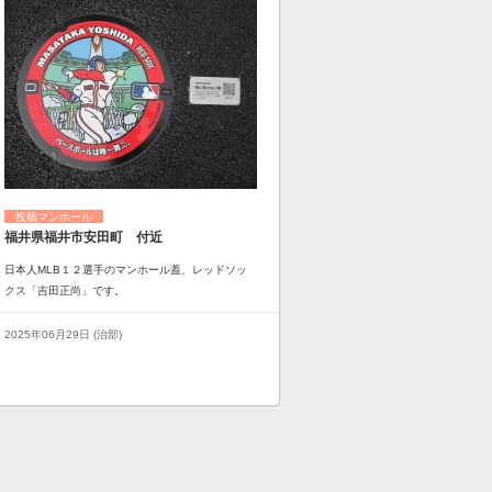
投稿マンホール
福井県福井市安田町 付近
日本人MLB１２選手のマンホール蓋、レッドソッ
クス「吉田正尚」です。
2025年06月29日 (治部)