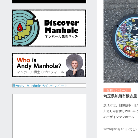
@Andy_Manhole からのツイート
投稿マンホール
埼玉県加須市根古屋
加須市は、旧加須市・旧
川辺町が合併し2010年
のデザインマンホール
.
2026年03月10日 (てし)