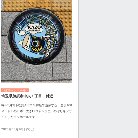
投稿マンホール
埼玉県加須市中央１丁目 付近
毎年5月3日の加須市民平和祭で遊泳する、全長100
メートルの日本一大きいジャンボこいのぼりをデザ
インしたマンホールです。
2026年03月10日 (てし)