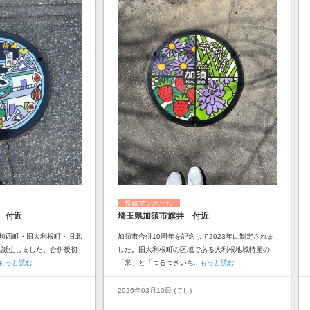
投稿マンホール
 付近
埼玉県加須市旗井 付近
騎西町・旧大利根町・旧北
加須市合併10周年を記念して2023年に制定されま
に誕生しました。合併後初
した。旧大利根町の区域である大利根地域特産の
..もっと読む
「米」と「つるつきいち
...もっと読む
2026年03月10日 (てし)