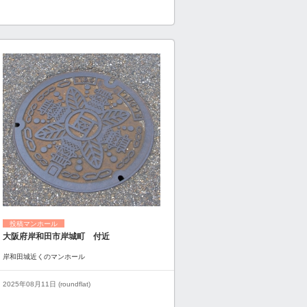
投稿マンホール
大阪府岸和田市岸城町 付近
岸和田城近くのマンホール
2025年08月11日 (roundflat)