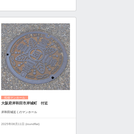
投稿マンホール
大阪府岸和田市岸城町 付近
岸和田城近くのマンホール
2025年08月11日 (roundflat)