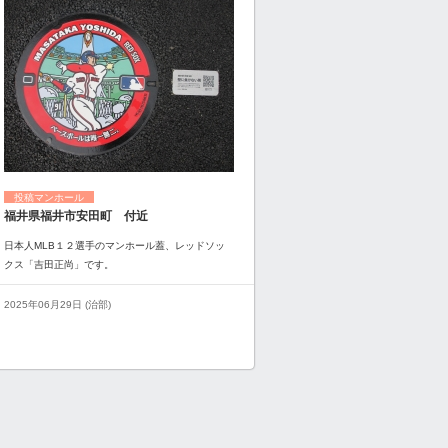
投稿マンホール
福井県福井市安田町 付近
日本人MLB１２選手のマンホール蓋、レッドソッ
クス「吉田正尚」です。
2025年06月29日 (治部)