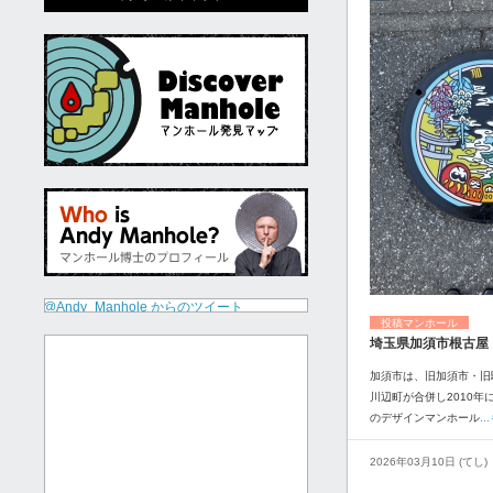
@Andy_Manhole からのツイート
投稿マンホール
埼玉県加須市根古屋
加須市は、旧加須市・旧
川辺町が合併し2010年
のデザインマンホール
.
2026年03月10日 (てし)