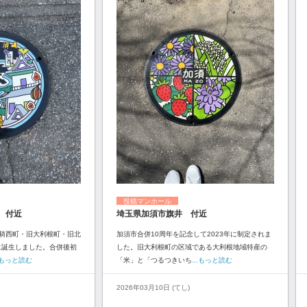
投稿マンホール
 付近
埼玉県加須市旗井 付近
騎西町・旧大利根町・旧北
加須市合併10周年を記念して2023年に制定されま
に誕生しました。合併後初
した。旧大利根町の区域である大利根地域特産の
..もっと読む
「米」と「つるつきいち
...もっと読む
2026年03月10日 (てし)