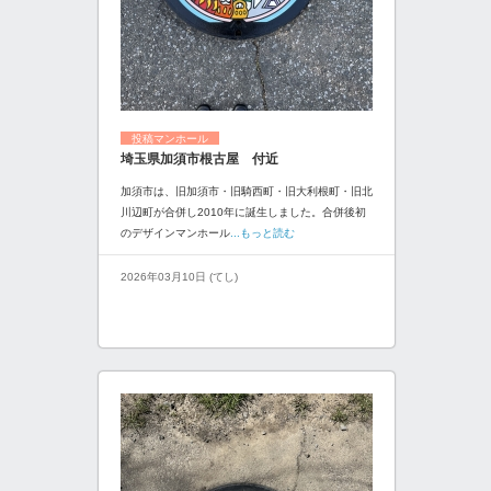
投稿マンホール
埼玉県加須市根古屋 付近
加須市は、旧加須市・旧騎西町・旧大利根町・旧北
川辺町が合併し2010年に誕生しました。合併後初
のデザインマンホール
...もっと読む
2026年03月10日 (てし)