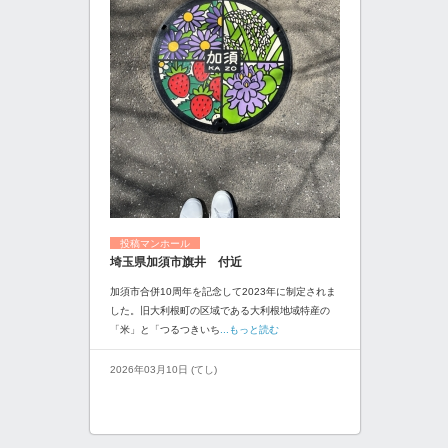
投稿マンホール
埼玉県加須市旗井 付近
加須市合併10周年を記念して2023年に制定されま
した。旧大利根町の区域である大利根地域特産の
「米」と「つるつきいち
...もっと読む
2026年03月10日 (てし)