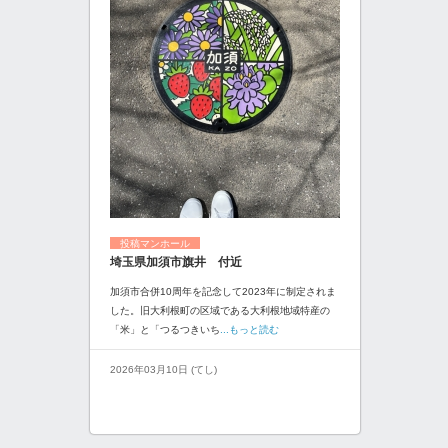
投稿マンホール
埼玉県加須市旗井 付近
加須市合併10周年を記念して2023年に制定されま
した。旧大利根町の区域である大利根地域特産の
「米」と「つるつきいち
...もっと読む
2026年03月10日 (てし)