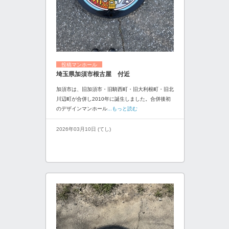
投稿マンホール
埼玉県加須市根古屋 付近
加須市は、旧加須市・旧騎西町・旧大利根町・旧北
川辺町が合併し2010年に誕生しました。合併後初
のデザインマンホール
...もっと読む
2026年03月10日 (てし)