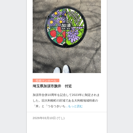
投稿マンホール
埼玉県加須市旗井 付近
加須市合併10周年を記念して2023年に制定されま
した。旧大利根町の区域である大利根地域特産の
「米」と「つるつきいち
...もっと読む
2026年03月10日 (てし)