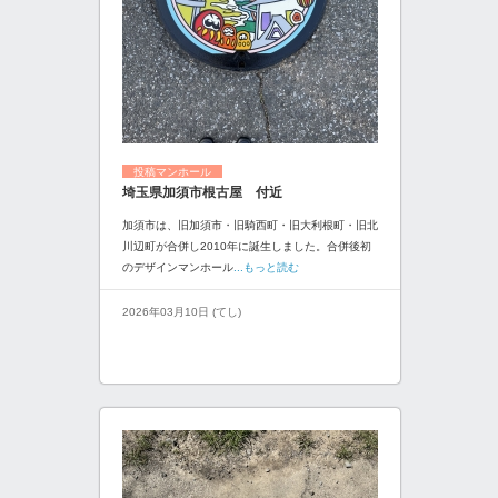
投稿マンホール
埼玉県加須市根古屋 付近
加須市は、旧加須市・旧騎西町・旧大利根町・旧北
川辺町が合併し2010年に誕生しました。合併後初
のデザインマンホール
...もっと読む
2026年03月10日 (てし)