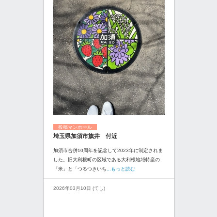
投稿マンホール
埼玉県加須市旗井 付近
加須市合併10周年を記念して2023年に制定されま
した。旧大利根町の区域である大利根地域特産の
「米」と「つるつきいち
...もっと読む
2026年03月10日 (てし)