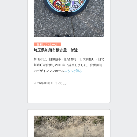
投稿マンホール
埼玉県加須市根古屋 付近
加須市は、旧加須市・旧騎西町・旧大利根町・旧北
川辺町が合併し2010年に誕生しました。合併後初
のデザインマンホール
...もっと読む
2026年03月10日 (てし)