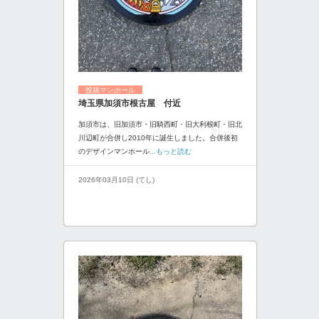
投稿マンホール
埼玉県加須市根古屋 付近
加須市は、旧加須市・旧騎西町・旧大利根町・旧北
川辺町が合併し2010年に誕生しました。合併後初
のデザインマンホール
...もっと読む
2026年03月10日 (てし)