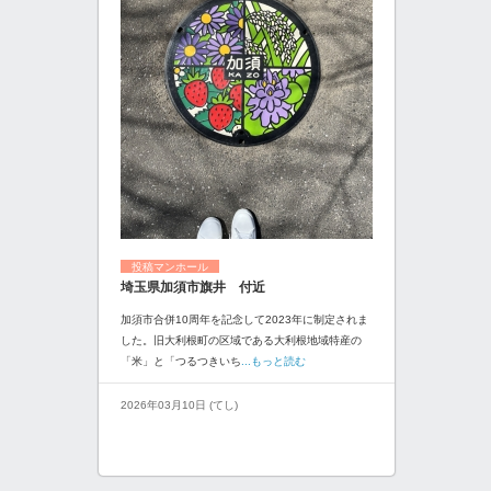
投稿マンホール
埼玉県加須市旗井 付近
加須市合併10周年を記念して2023年に制定されま
した。旧大利根町の区域である大利根地域特産の
「米」と「つるつきいち
...もっと読む
2026年03月10日 (てし)