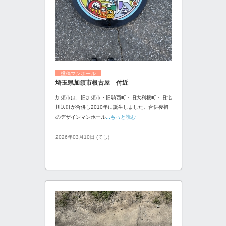
投稿マンホール
埼玉県加須市根古屋 付近
加須市は、旧加須市・旧騎西町・旧大利根町・旧北
川辺町が合併し2010年に誕生しました。合併後初
のデザインマンホール
...もっと読む
2026年03月10日 (てし)