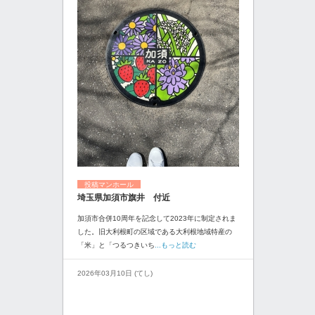
投稿マンホール
埼玉県加須市旗井 付近
加須市合併10周年を記念して2023年に制定されま
した。旧大利根町の区域である大利根地域特産の
「米」と「つるつきいち
...もっと読む
2026年03月10日 (てし)