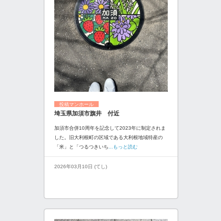
投稿マンホール
埼玉県加須市旗井 付近
加須市合併10周年を記念して2023年に制定されま
した。旧大利根町の区域である大利根地域特産の
「米」と「つるつきいち
...もっと読む
2026年03月10日 (てし)