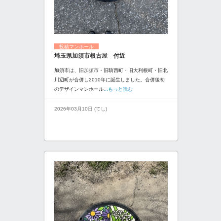
投稿マンホール
埼玉県加須市根古屋 付近
加須市は、旧加須市・旧騎西町・旧大利根町・旧北
川辺町が合併し2010年に誕生しました。合併後初
のデザインマンホール
...もっと読む
2026年03月10日 (てし)