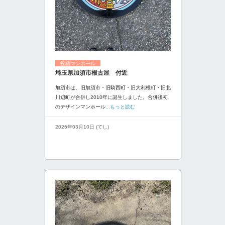
投稿マンホール
埼玉県加須市根古屋 付近
加須市は、旧加須市・旧騎西町・旧大利根町・旧北
川辺町が合併し2010年に誕生しました。合併後初
のデザインマンホール
...もっと読む
2026年03月10日 (てし)