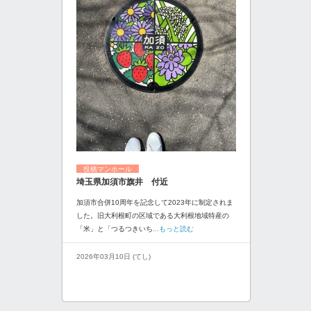
投稿マンホール
埼玉県加須市旗井 付近
加須市合併10周年を記念して2023年に制定されま
した。旧大利根町の区域である大利根地域特産の
「米」と「つるつきいち
...もっと読む
2026年03月10日 (てし)