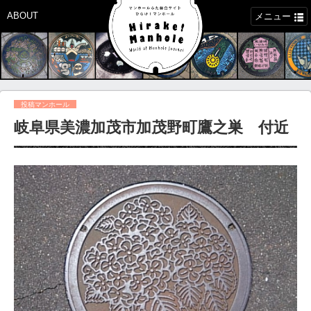
ABOUT
メニュー
投稿マンホール
岐阜県美濃加茂市加茂野町鷹之巣 付近