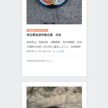
投稿マンホール
埼玉県加須市根古屋 付近
加須市は、旧加須市・旧騎西町・旧大利根町・旧北
川辺町が合併し2010年に誕生しました。合併後初
のデザインマンホール
...もっと読む
2026年03月10日 (てし)