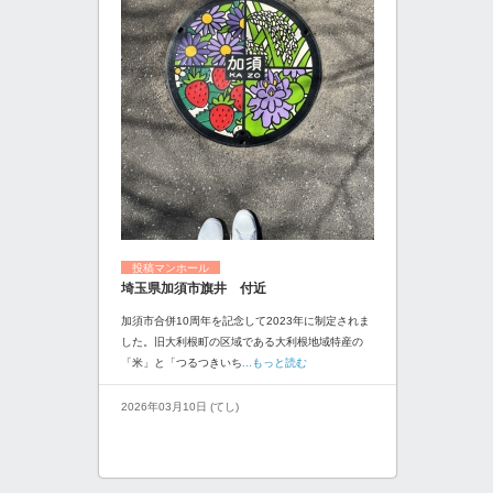
投稿マンホール
埼玉県加須市旗井 付近
加須市合併10周年を記念して2023年に制定されま
した。旧大利根町の区域である大利根地域特産の
「米」と「つるつきいち
...もっと読む
2026年03月10日 (てし)