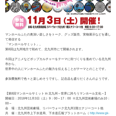
マンホールふたの奥深い楽しさをトーク、グッズ販売、実物展示などを通し
て発信する
「マンホールサミット」。
第
8
回は九州地方で初めて、北九州市にて開催されます。
今回はアニメなどポップカルチャーをテーマに街づくりを進めている北九州
市から、
世界中の人にマンホールふたの魅力を伝えることがテーマとのことです。
参加費無料で色々と楽しめそうですし、記念品も盛りだくさんのようです。
【第
8
回マンホールサミット
in
北九州～世界に誇ろうマンホール文化～】
開催日：
2018
年
11
月
3
日（土）
9
：
00
～
17
：
00
※
北九州芸術劇場のみ
10
：
00
～
会 場：北九州芸術劇場、リバーウォーク北九州
1
階エナジーコート他
共 催：北九州市上下水道局、下水道広報プラットホーム（
http://www.gk-