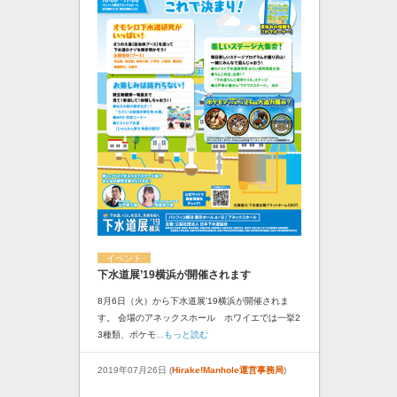
イベント
下水道展’19横浜が開催されます
8月6日（火）から下水道展'19横浜が開催されま
す。 会場のアネックスホール ホワイエでは一挙2
3種類、ポケモ
...もっと読む
2019年07月26日 (
Hirake!Manhole運営事務局
)