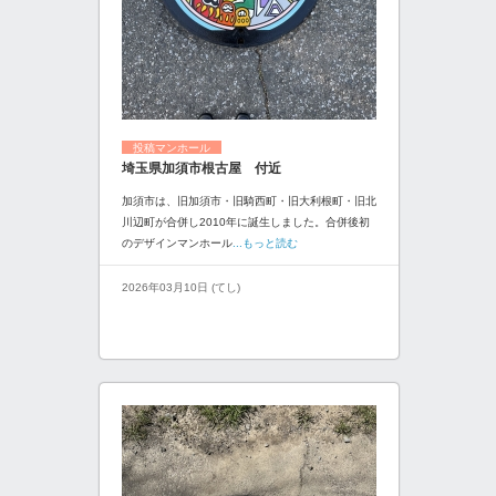
投稿マンホール
埼玉県加須市根古屋 付近
加須市は、旧加須市・旧騎西町・旧大利根町・旧北
川辺町が合併し2010年に誕生しました。合併後初
のデザインマンホール
...もっと読む
2026年03月10日 (てし)