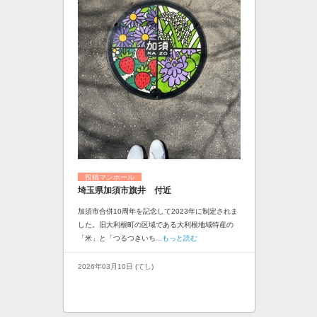
投稿マンホール
埼玉県加須市旗井 付近
加須市合併10周年を記念して2023年に制定されま
した。旧大利根町の区域である大利根地域特産の
「米」と「つるつきいち
...もっと読む
2026年03月10日 (てし)