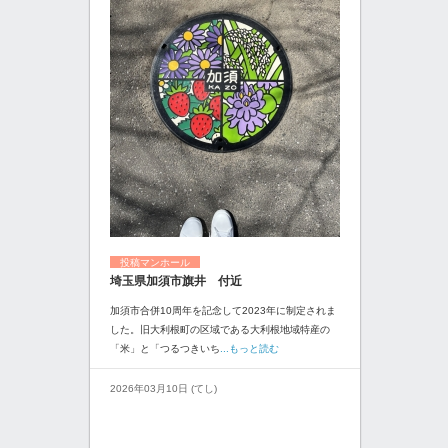
投稿マンホール
埼玉県加須市旗井 付近
加須市合併10周年を記念して2023年に制定されま
した。旧大利根町の区域である大利根地域特産の
「米」と「つるつきいち
...もっと読む
2026年03月10日 (てし)