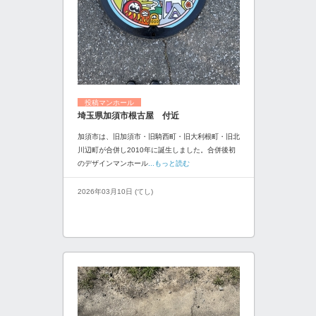
投稿マンホール
埼玉県加須市根古屋 付近
加須市は、旧加須市・旧騎西町・旧大利根町・旧北
川辺町が合併し2010年に誕生しました。合併後初
のデザインマンホール
...もっと読む
2026年03月10日 (てし)