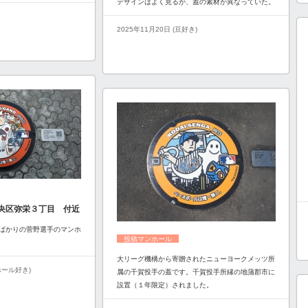
デザインはよく見るが、蓋の素材が異なっていた。
2025年11月20日 (豆好き)
央区弥栄３丁目 付近
ばかりの菅野選手のマンホ
投稿マンホール
大リーグ機構から寄贈されたニューヨークメッツ所
ンホール好き)
属の千賀投手の蓋です。千賀投手所縁の地蒲郡市に
設置（１年限定）されました。