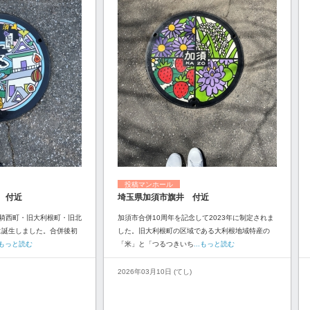
投稿マンホール
 付近
埼玉県加須市旗井 付近
騎西町・旧大利根町・旧北
加須市合併10周年を記念して2023年に制定されま
に誕生しました。合併後初
した。旧大利根町の区域である大利根地域特産の
..もっと読む
「米」と「つるつきいち
...もっと読む
2026年03月10日 (てし)