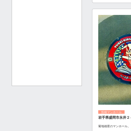
投稿マンホール
岩手県盛岡市永井２
菊地雄星のマンホール。