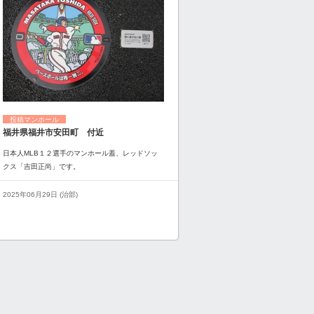
投稿マンホール
福井県福井市安田町 付近
日本人MLB１２選手のマンホール蓋、レッドソッ
クス「吉田正尚」です。
2025年06月29日 (治部)