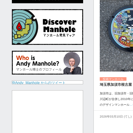
投稿マンホール
@Andy_Manhole からのツイート
埼玉県加須市根古屋
加須市は、旧加須市・旧
川辺町が合併し2010年
のデザインマンホール
.
2026年03月10日 (てし)