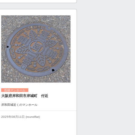
投稿マンホール
大阪府岸和田市岸城町 付近
岸和田城近くのマンホール
2025年08月11日 (roundflat)