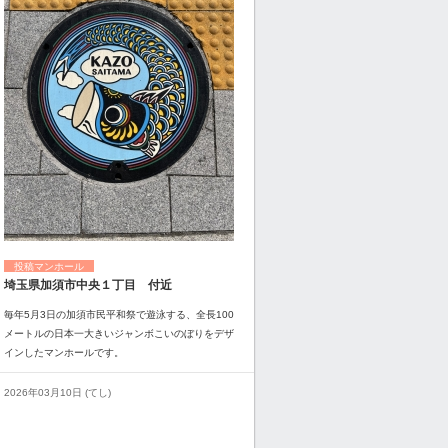
投稿マンホール
埼玉県加須市中央１丁目 付近
毎年5月3日の加須市民平和祭で遊泳する、全長100
メートルの日本一大きいジャンボこいのぼりをデザ
インしたマンホールです。
2026年03月10日 (てし)