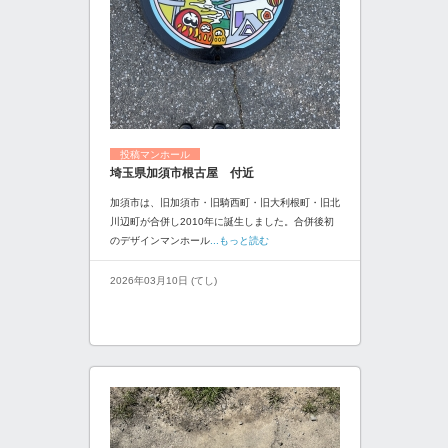
投稿マンホール
埼玉県加須市根古屋 付近
加須市は、旧加須市・旧騎西町・旧大利根町・旧北
川辺町が合併し2010年に誕生しました。合併後初
のデザインマンホール
...もっと読む
2026年03月10日 (てし)