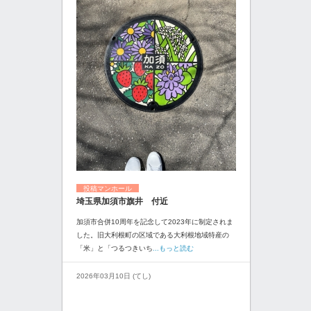
投稿マンホール
埼玉県加須市旗井 付近
加須市合併10周年を記念して2023年に制定されま
した。旧大利根町の区域である大利根地域特産の
「米」と「つるつきいち
...もっと読む
2026年03月10日 (てし)