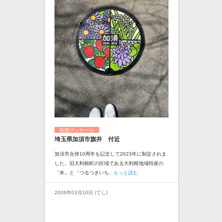
投稿マンホール
埼玉県加須市旗井 付近
加須市合併10周年を記念して2023年に制定されま
した。旧大利根町の区域である大利根地域特産の
「米」と「つるつきいち
...もっと読む
2026年03月10日 (てし)