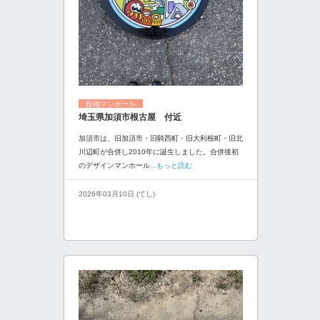
投稿マンホール
埼玉県加須市根古屋 付近
加須市は、旧加須市・旧騎西町・旧大利根町・旧北
川辺町が合併し2010年に誕生しました。合併後初
のデザインマンホール
...もっと読む
2026年03月10日 (てし)