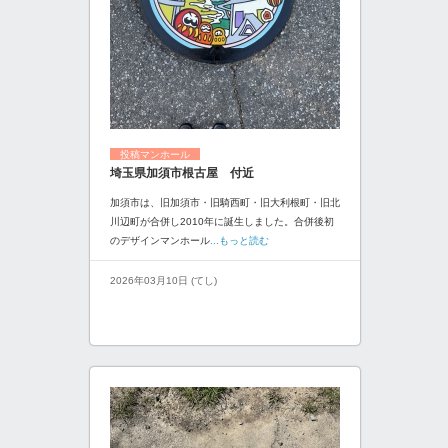
投稿マンホール
埼玉県加須市根古屋 付近
加須市は、旧加須市・旧騎西町・旧大利根町・旧北
川辺町が合併し2010年に誕生しました。合併後初
のデザインマンホール
...もっと読む
2026年03月10日 (てし)