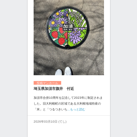
投稿マンホール
埼玉県加須市旗井 付近
加須市合併10周年を記念して2023年に制定されま
した。旧大利根町の区域である大利根地域特産の
「米」と「つるつきいち
...もっと読む
2026年03月10日 (てし)