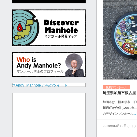
@Andy_Manhole からのツイート
投稿マンホール
埼玉県加須市根古屋
加須市は、旧加須市・旧
川辺町が合併し2010年
のデザインマンホール
.
2026年03月10日 (てし)