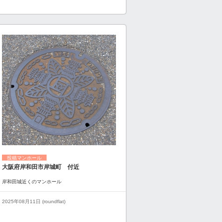
投稿マンホール
大阪府岸和田市岸城町 付近
岸和田城近くのマンホール
2025年08月11日 (roundflat)