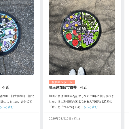
投稿マンホール
 付近
埼玉県加須市旗井 付近
騎西町・旧大利根町・旧北
加須市合併10周年を記念して2023年に制定されま
に誕生しました。合併後初
した。旧大利根町の区域である大利根地域特産の
..もっと読む
「米」と「つるつきいち
...もっと読む
2026年03月10日 (てし)