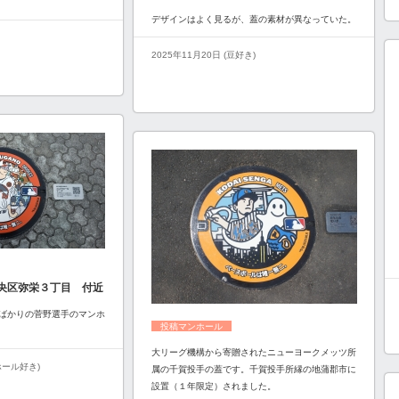
デザインはよく見るが、蓋の素材が異なっていた。
2025年11月20日 (豆好き)
央区弥栄３丁目 付近
ばかりの菅野選手のマンホ
投稿マンホール
大リーグ機構から寄贈されたニューヨークメッツ所
ンホール好き)
属の千賀投手の蓋です。千賀投手所縁の地蒲郡市に
設置（１年限定）されました。