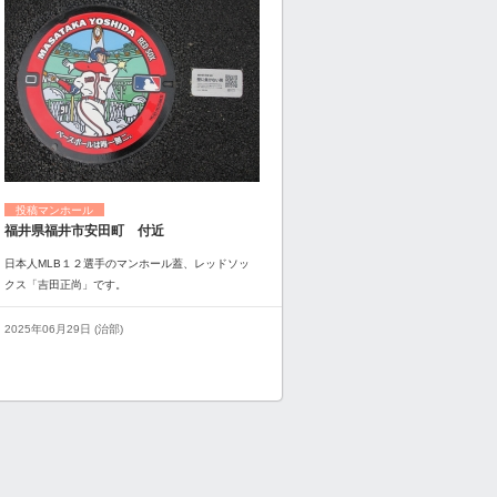
投稿マンホール
福井県福井市安田町 付近
日本人MLB１２選手のマンホール蓋、レッドソッ
クス「吉田正尚」です。
2025年06月29日 (治部)