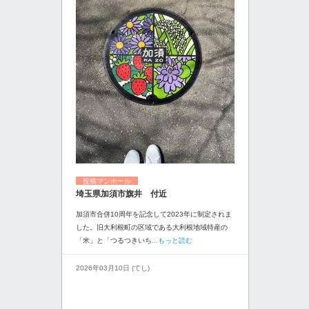
投稿マンホール
埼玉県加須市旗井 付近
加須市合併10周年を記念して2023年に制定されま
した。旧大利根町の区域である大利根地域特産の
「米」と「つるつきいち
...もっと読む
2026年03月10日 (てし)