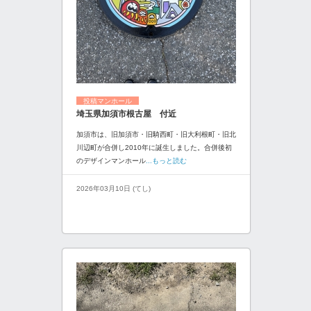
投稿マンホール
埼玉県加須市根古屋 付近
加須市は、旧加須市・旧騎西町・旧大利根町・旧北
川辺町が合併し2010年に誕生しました。合併後初
のデザインマンホール
...もっと読む
2026年03月10日 (てし)