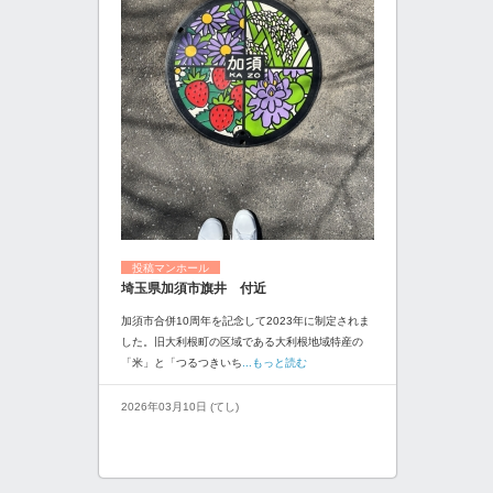
投稿マンホール
埼玉県加須市旗井 付近
加須市合併10周年を記念して2023年に制定されま
した。旧大利根町の区域である大利根地域特産の
「米」と「つるつきいち
...もっと読む
2026年03月10日 (てし)