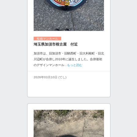
投稿マンホール
埼玉県加須市根古屋 付近
加須市は、旧加須市・旧騎西町・旧大利根町・旧北
川辺町が合併し2010年に誕生しました。合併後初
のデザインマンホール
...もっと読む
2026年03月10日 (てし)