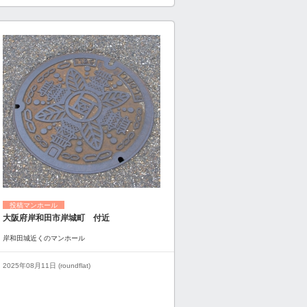
投稿マンホール
大阪府岸和田市岸城町 付近
岸和田城近くのマンホール
2025年08月11日 (roundflat)