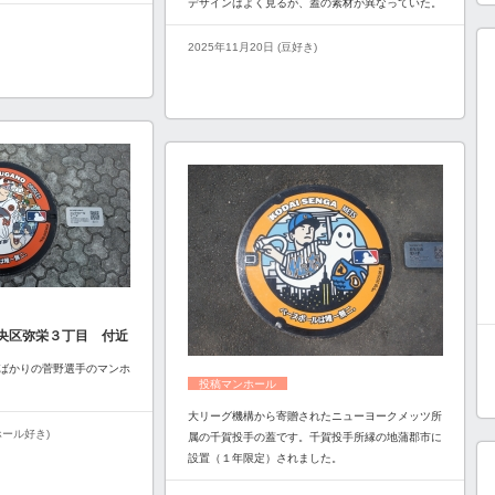
デザインはよく見るが、蓋の素材が異なっていた。
2025年11月20日 (豆好き)
央区弥栄３丁目 付近
ばかりの菅野選手のマンホ
投稿マンホール
大リーグ機構から寄贈されたニューヨークメッツ所
ンホール好き)
属の千賀投手の蓋です。千賀投手所縁の地蒲郡市に
設置（１年限定）されました。