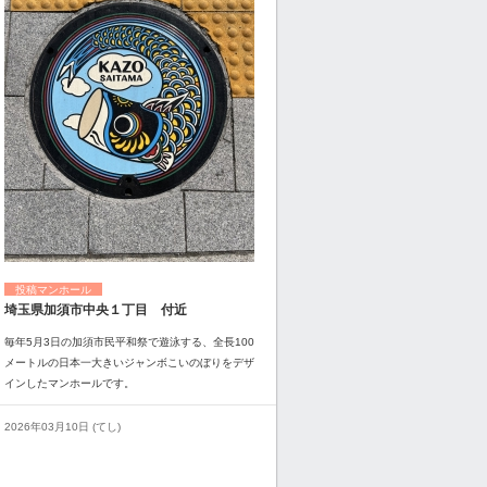
投稿マンホール
埼玉県加須市中央１丁目 付近
毎年5月3日の加須市民平和祭で遊泳する、全長100
メートルの日本一大きいジャンボこいのぼりをデザ
インしたマンホールです。
2026年03月10日 (てし)