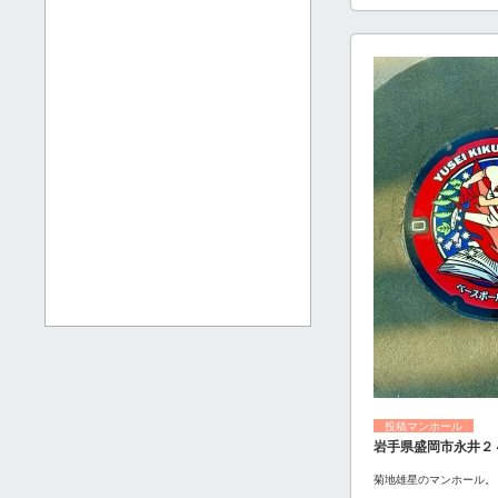
投稿マンホール
岩手県盛岡市永井２
菊地雄星のマンホール。