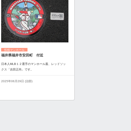
投稿マンホール
福井県福井市安田町 付近
日本人MLB１２選手のマンホール蓋、レッドソッ
クス「吉田正尚」です。
2025年06月29日 (治部)