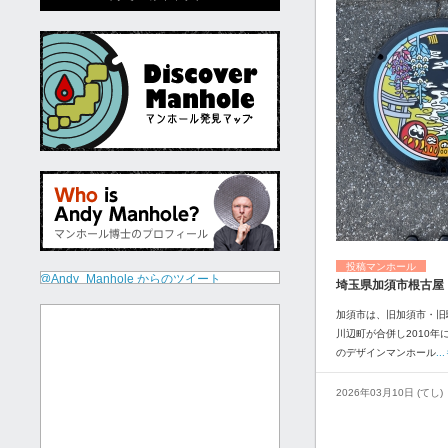
投稿マンホール
@Andy_Manhole からのツイート
埼玉県加須市根古屋
加須市は、旧加須市・旧
川辺町が合併し2010年
のデザインマンホール
.
2026年03月10日 (てし)