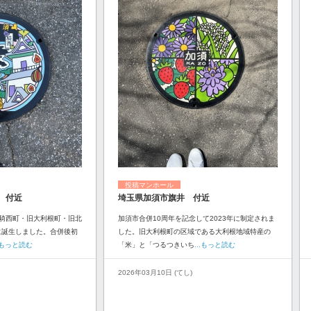
投稿マンホール
 付近
埼玉県加須市旗井 付近
騎西町・旧大利根町・旧北
加須市合併10周年を記念して2023年に制定されま
に誕生しました。合併後初
した。旧大利根町の区域である大利根地域特産の
..もっと読む
「米」と「つるつきいち
...もっと読む
2026年03月10日 (てし)