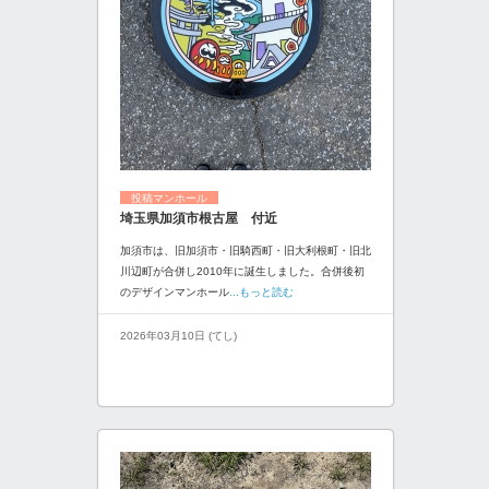
投稿マンホール
埼玉県加須市根古屋 付近
加須市は、旧加須市・旧騎西町・旧大利根町・旧北
川辺町が合併し2010年に誕生しました。合併後初
のデザインマンホール
...もっと読む
2026年03月10日 (てし)