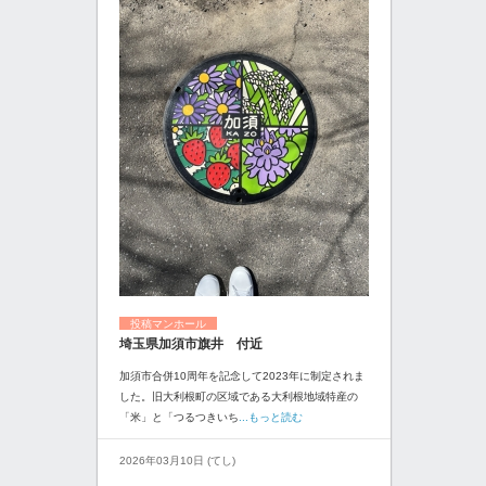
投稿マンホール
埼玉県加須市旗井 付近
加須市合併10周年を記念して2023年に制定されま
した。旧大利根町の区域である大利根地域特産の
「米」と「つるつきいち
...もっと読む
2026年03月10日 (てし)