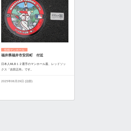
投稿マンホール
福井県福井市安田町 付近
日本人MLB１２選手のマンホール蓋、レッドソッ
クス「吉田正尚」です。
2025年06月29日 (治部)