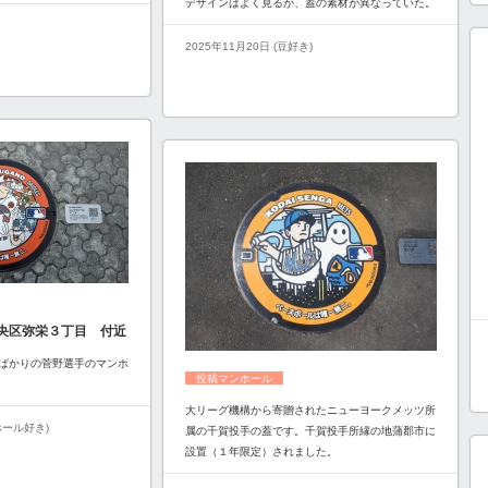
デザインはよく見るが、蓋の素材が異なっていた。
2025年11月20日 (豆好き)
央区弥栄３丁目 付近
ばかりの菅野選手のマンホ
投稿マンホール
大リーグ機構から寄贈されたニューヨークメッツ所
ンホール好き)
属の千賀投手の蓋です。千賀投手所縁の地蒲郡市に
設置（１年限定）されました。