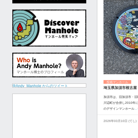
投稿マンホール
@Andy_Manhole からのツイート
埼玉県加須市根古屋
加須市は、旧加須市・旧
川辺町が合併し2010年
のデザインマンホール
.
2026年03月10日 (てし)