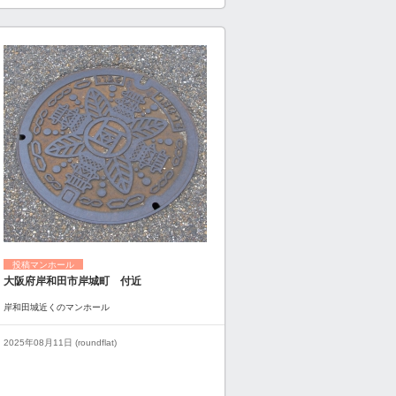
投稿マンホール
大阪府岸和田市岸城町 付近
岸和田城近くのマンホール
2025年08月11日 (roundflat)