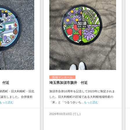
投稿マンホール
 付近
埼玉県加須市旗井 付近
騎西町・旧大利根町・旧北
加須市合併10周年を記念して2023年に制定されま
に誕生しました。合併後初
した。旧大利根町の区域である大利根地域特産の
..もっと読む
「米」と「つるつきいち
...もっと読む
2026年03月10日 (てし)