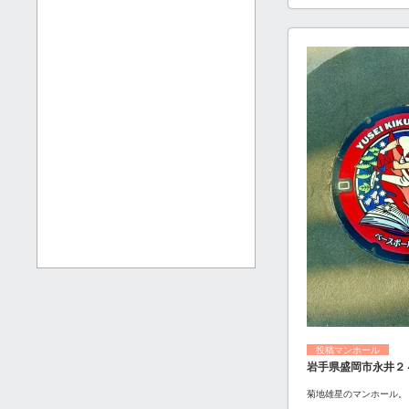
投稿マンホール
岩手県盛岡市永井２
菊地雄星のマンホール。