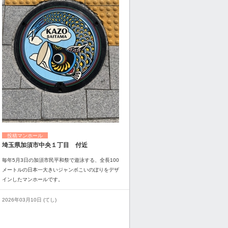
投稿マンホール
埼玉県加須市中央１丁目 付近
毎年5月3日の加須市民平和祭で遊泳する、全長100
メートルの日本一大きいジャンボこいのぼりをデザ
インしたマンホールです。
2026年03月10日 (てし)