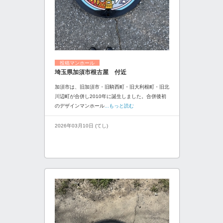
投稿マンホール
埼玉県加須市根古屋 付近
加須市は、旧加須市・旧騎西町・旧大利根町・旧北
川辺町が合併し2010年に誕生しました。合併後初
のデザインマンホール
...もっと読む
2026年03月10日 (てし)