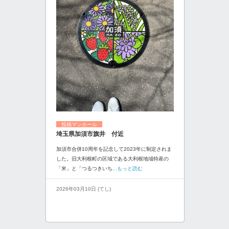
投稿マンホール
埼玉県加須市旗井 付近
加須市合併10周年を記念して2023年に制定されま
した。旧大利根町の区域である大利根地域特産の
「米」と「つるつきいち
...もっと読む
2026年03月10日 (てし)