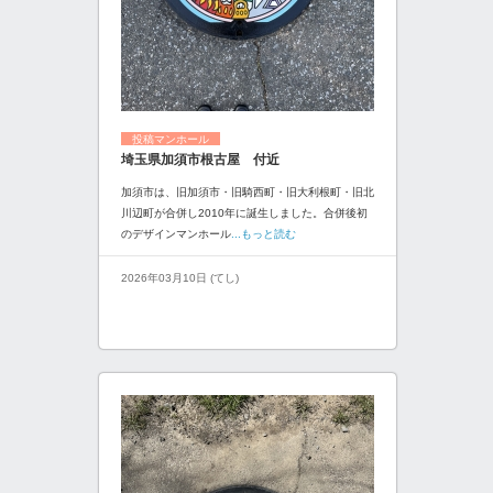
投稿マンホール
埼玉県加須市根古屋 付近
加須市は、旧加須市・旧騎西町・旧大利根町・旧北
川辺町が合併し2010年に誕生しました。合併後初
のデザインマンホール
...もっと読む
2026年03月10日 (てし)