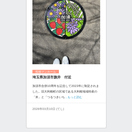
投稿マンホール
埼玉県加須市旗井 付近
加須市合併10周年を記念して2023年に制定されま
した。旧大利根町の区域である大利根地域特産の
「米」と「つるつきいち
...もっと読む
2026年03月10日 (てし)