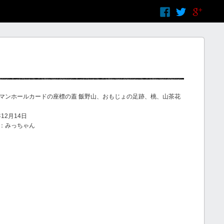
マンホールカードの座標の蓋 飯野山、おもじょの足跡、桃、山茶花
12月14日
：みっちゃん