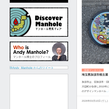
@Andy_Manhole からのツイート
投稿マンホール
埼玉県加須市根古屋
加須市は、旧加須市・旧
川辺町が合併し2010年
のデザインマンホール
.
2026年03月10日 (てし)