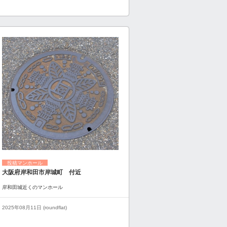
投稿マンホール
大阪府岸和田市岸城町 付近
岸和田城近くのマンホール
2025年08月11日 (roundflat)