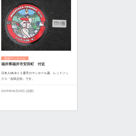
投稿マンホール
福井県福井市安田町 付近
日本人MLB１２選手のマンホール蓋、レッドソッ
クス「吉田正尚」です。
2025年06月29日 (治部)