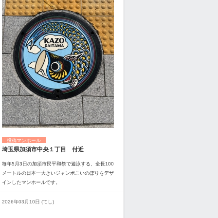
投稿マンホール
埼玉県加須市中央１丁目 付近
毎年5月3日の加須市民平和祭で遊泳する、全長100
メートルの日本一大きいジャンボこいのぼりをデザ
インしたマンホールです。
2026年03月10日 (てし)