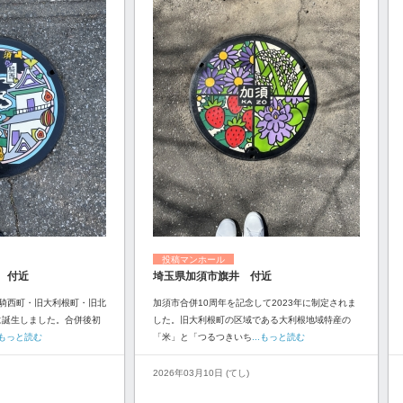
投稿マンホール
 付近
埼玉県加須市旗井 付近
騎西町・旧大利根町・旧北
加須市合併10周年を記念して2023年に制定されま
に誕生しました。合併後初
した。旧大利根町の区域である大利根地域特産の
..もっと読む
「米」と「つるつきいち
...もっと読む
2026年03月10日 (てし)