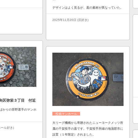
デザインはよく見るが、蓋の素材が異なっていた。
2025年11月20日 (豆好き)
央区弥栄３丁目 付近
ばかりの菅野選手のマンホ
投稿マンホール
大リーグ機構から寄贈されたニューヨークメッツ所
ンホール好き)
属の千賀投手の蓋です。千賀投手所縁の地蒲郡市に
設置（１年限定）されました。