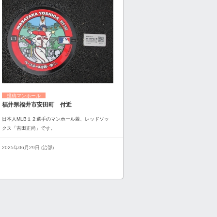
投稿マンホール
福井県福井市安田町 付近
日本人MLB１２選手のマンホール蓋、レッドソッ
クス「吉田正尚」です。
2025年06月29日 (治部)