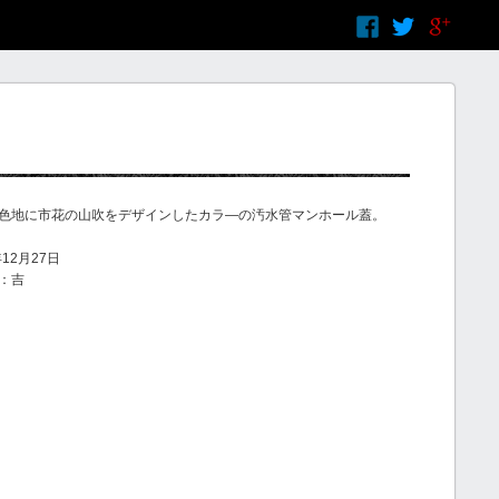
色地に市花の山吹をデザインしたカラ―の汚水管マンホール蓋。
12月27日
：吉