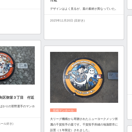
付近
デザインはよく見るが、蓋の素材が異なっていた。
2025年11月20日 (豆好き)
央区弥栄３丁目 付近
ばかりの菅野選手のマンホ
投稿マンホール
大リーグ機構から寄贈されたニューヨークメッツ所
ンホール好き)
属の千賀投手の蓋です。千賀投手所縁の地蒲郡市に
設置（１年限定）されました。