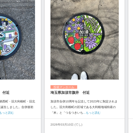
投稿マンホール
 付近
埼玉県加須市旗井 付近
騎西町・旧大利根町・旧北
加須市合併10周年を記念して2023年に制定されま
に誕生しました。合併後初
した。旧大利根町の区域である大利根地域特産の
..もっと読む
「米」と「つるつきいち
...もっと読む
2026年03月10日 (てし)