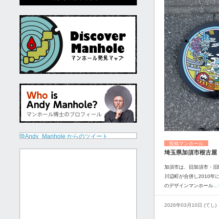
@Andy_Manhole からのツイート
投稿マンホール
埼玉県加須市根古屋
加須市は、旧加須市・旧
川辺町が合併し2010年
のデザインマンホール
.
2026年03月10日 (てし)