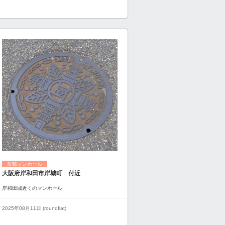
投稿マンホール
大阪府岸和田市岸城町 付近
岸和田城近くのマンホール
2025年08月11日 (roundflat)