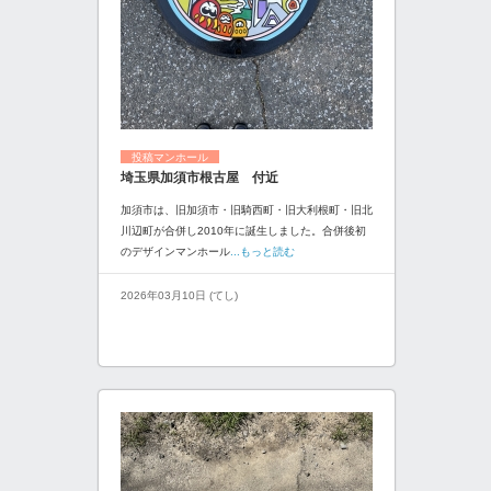
投稿マンホール
埼玉県加須市根古屋 付近
加須市は、旧加須市・旧騎西町・旧大利根町・旧北
川辺町が合併し2010年に誕生しました。合併後初
のデザインマンホール
...もっと読む
2026年03月10日 (てし)