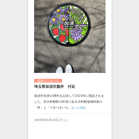
投稿マンホール
埼玉県加須市旗井 付近
加須市合併10周年を記念して2023年に制定されま
した。旧大利根町の区域である大利根地域特産の
「米」と「つるつきいち
...もっと読む
2026年03月10日 (てし)