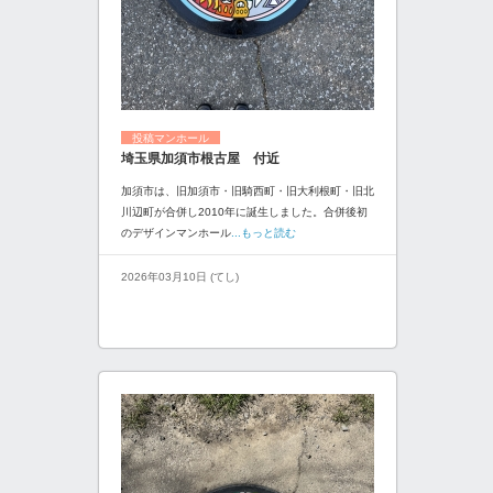
投稿マンホール
埼玉県加須市根古屋 付近
加須市は、旧加須市・旧騎西町・旧大利根町・旧北
川辺町が合併し2010年に誕生しました。合併後初
のデザインマンホール
...もっと読む
2026年03月10日 (てし)