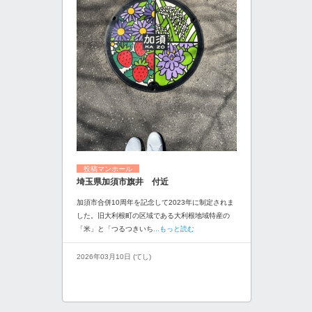
投稿マンホール
埼玉県加須市旗井 付近
加須市合併10周年を記念して2023年に制定されま
した。旧大利根町の区域である大利根地域特産の
「米」と「つるつきいち
...もっと読む
2026年03月10日 (てし)