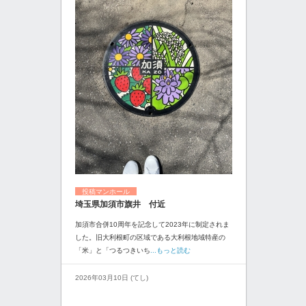
投稿マンホール
埼玉県加須市旗井 付近
加須市合併10周年を記念して2023年に制定されま
した。旧大利根町の区域である大利根地域特産の
「米」と「つるつきいち
...もっと読む
2026年03月10日 (てし)