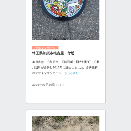
投稿マンホール
埼玉県加須市根古屋 付近
加須市は、旧加須市・旧騎西町・旧大利根町・旧北
川辺町が合併し2010年に誕生しました。合併後初
のデザインマンホール
...もっと読む
2026年03月10日 (てし)