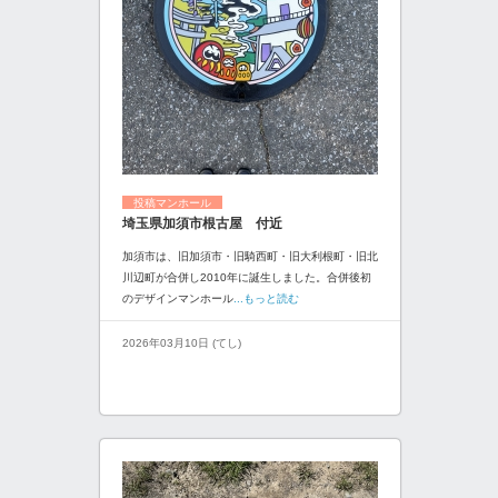
投稿マンホール
埼玉県加須市根古屋 付近
加須市は、旧加須市・旧騎西町・旧大利根町・旧北
川辺町が合併し2010年に誕生しました。合併後初
のデザインマンホール
...もっと読む
2026年03月10日 (てし)