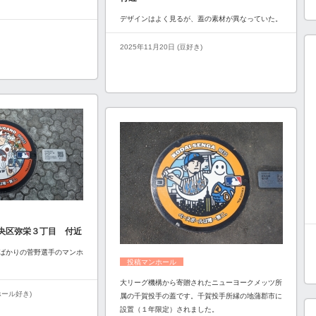
デザインはよく見るが、蓋の素材が異なっていた。
2025年11月20日 (豆好き)
央区弥栄３丁目 付近
ばかりの菅野選手のマンホ
投稿マンホール
大リーグ機構から寄贈されたニューヨークメッツ所
ンホール好き)
属の千賀投手の蓋です。千賀投手所縁の地蒲郡市に
設置（１年限定）されました。