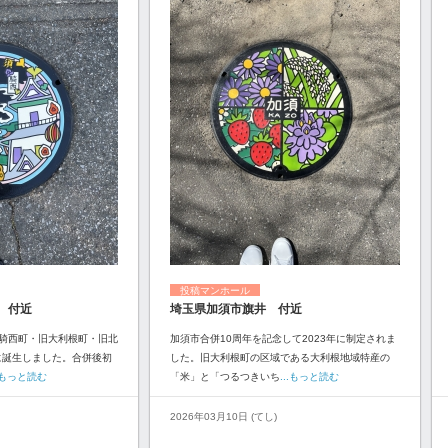
投稿マンホール
 付近
埼玉県加須市旗井 付近
騎西町・旧大利根町・旧北
加須市合併10周年を記念して2023年に制定されま
に誕生しました。合併後初
した。旧大利根町の区域である大利根地域特産の
..もっと読む
「米」と「つるつきいち
...もっと読む
2026年03月10日 (てし)