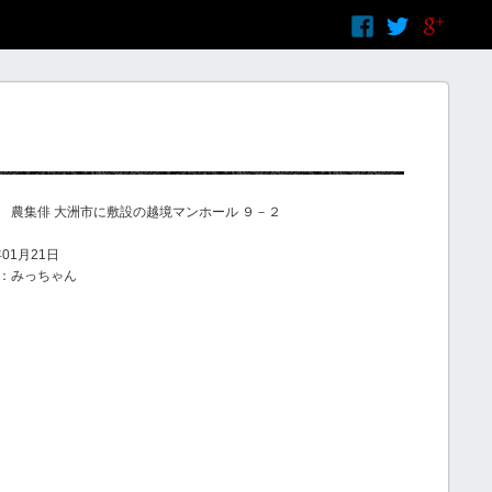
 農集俳 大洲市に敷設の越境マンホール ９－２
01月21日
：みっちゃん