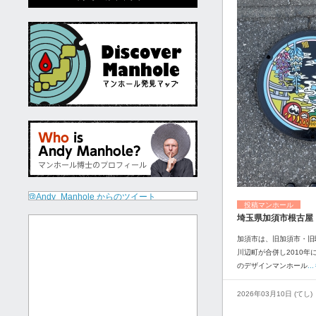
@Andy_Manhole からのツイート
投稿マンホール
埼玉県加須市根古屋
加須市は、旧加須市・旧
川辺町が合併し2010年
のデザインマンホール
.
2026年03月10日 (てし)