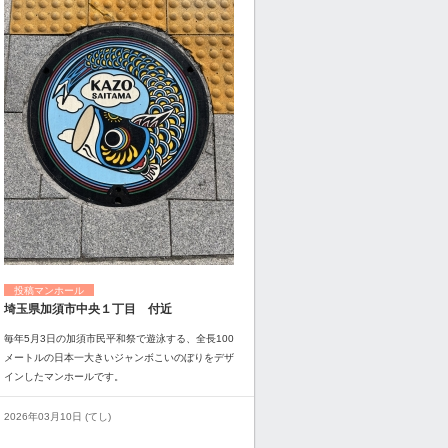
投稿マンホール
埼玉県加須市中央１丁目 付近
毎年5月3日の加須市民平和祭で遊泳する、全長100
メートルの日本一大きいジャンボこいのぼりをデザ
インしたマンホールです。
2026年03月10日 (てし)