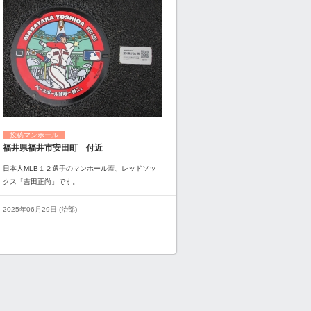
投稿マンホール
福井県福井市安田町 付近
日本人MLB１２選手のマンホール蓋、レッドソッ
クス「吉田正尚」です。
2025年06月29日 (治部)