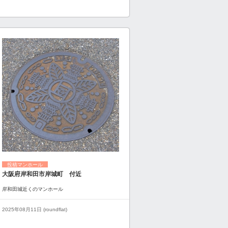
投稿マンホール
大阪府岸和田市岸城町 付近
岸和田城近くのマンホール
2025年08月11日 (roundflat)