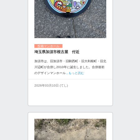
投稿マンホール
埼玉県加須市根古屋 付近
加須市は、旧加須市・旧騎西町・旧大利根町・旧北
川辺町が合併し2010年に誕生しました。合併後初
のデザインマンホール
...もっと読む
2026年03月10日 (てし)