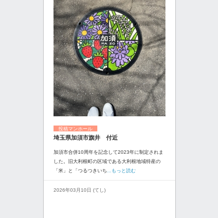
投稿マンホール
埼玉県加須市旗井 付近
加須市合併10周年を記念して2023年に制定されま
した。旧大利根町の区域である大利根地域特産の
「米」と「つるつきいち
...もっと読む
2026年03月10日 (てし)