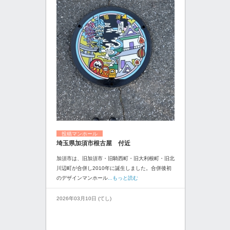
投稿マンホール
埼玉県加須市根古屋 付近
加須市は、旧加須市・旧騎西町・旧大利根町・旧北
川辺町が合併し2010年に誕生しました。合併後初
のデザインマンホール
...もっと読む
2026年03月10日 (てし)