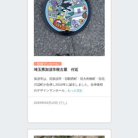
投稿マンホール
埼玉県加須市根古屋 付近
加須市は、旧加須市・旧騎西町・旧大利根町・旧北
川辺町が合併し2010年に誕生しました。合併後初
のデザインマンホール
...もっと読む
2026年03月10日 (てし)