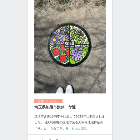
投稿マンホール
埼玉県加須市旗井 付近
加須市合併10周年を記念して2023年に制定されま
した。旧大利根町の区域である大利根地域特産の
「米」と「つるつきいち
...もっと読む