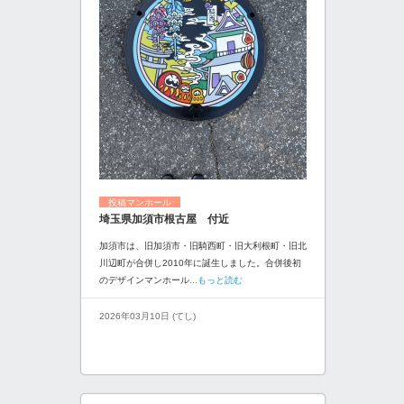
投稿マンホール
埼玉県加須市根古屋 付近
加須市は、旧加須市・旧騎西町・旧大利根町・旧北
川辺町が合併し2010年に誕生しました。合併後初
のデザインマンホール
...もっと読む
2026年03月10日 (てし)