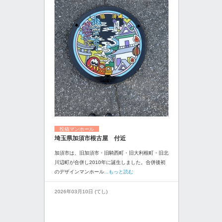
投稿マンホール
埼玉県加須市根古屋 付近
加須市は、旧加須市・旧騎西町・旧大利根町・旧北
川辺町が合併し2010年に誕生しました。合併後初
のデザインマンホール
...もっと読む
2026年03月10日 (てし)